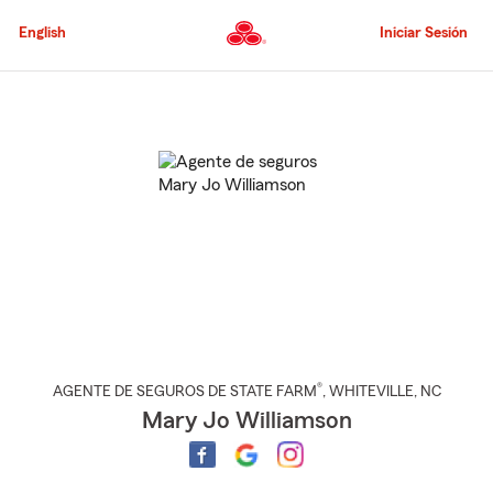
Pasar
al
English
Iniciar Sesión
contenido
principal
Comienzo
del
contenido
principal
®
AGENTE DE SEGUROS DE STATE FARM
,
WHITEVILLE
, NC
Mary Jo Williamson