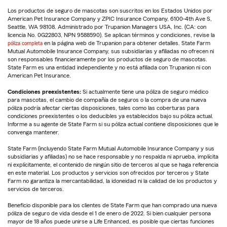
Los productos de seguro de mascotas son suscritos en los Estados Unidos por
American Pet Insurance Company y ZPIC Insurance Company, 6100-4th Ave S,
Seattle, WA 98108. Administrado por Trupanion Managers USA, Inc. (CA: con
licencia No. 0G22803, NPN 9588590). Se aplican términos y condiciones, revise la
póliza completa
en la página web de Trupanion para obtener detalles. State Farm
Mutual Automobile Insurance Company, sus subsidiarias y afiliadas no ofrecen ni
son responsables financieramente por los productos de seguro de mascotas.
State Farm es una entidad independiente y no está afiliada con Trupanion ni con
American Pet Insurance.
Condiciones preexistentes:
Si actualmente tiene una póliza de seguro médico
para mascotas, el cambio de compañía de seguros o la compra de una nueva
póliza podría afectar ciertas disposiciones, tales como las coberturas para
condiciones preexistentes o los deducibles ya establecidos bajo su póliza actual.
Informe a su agente de State Farm si su póliza actual contiene disposiciones que le
convenga mantener.
State Farm (incluyendo State Farm Mutual Automobile Insurance Company y sus
subsidiarias y afiliadas) no se hace responsable y no respalda ni aprueba, implícita
ni explícitamente, el contenido de ningún sitio de terceros al que se haga referencia
en este material. Los productos y servicios son ofrecidos por terceros y State
Farm no garantiza la mercantabilidad, la idoneidad ni la calidad de los productos y
servicios de terceros.
Beneficio disponible para los clientes de State Farm que han comprado una nueva
póliza de seguro de vida desde el 1 de enero de 2022. Si bien cualquier persona
mayor de 18 años puede unirse a Life Enhanced, es posible que ciertas funciones