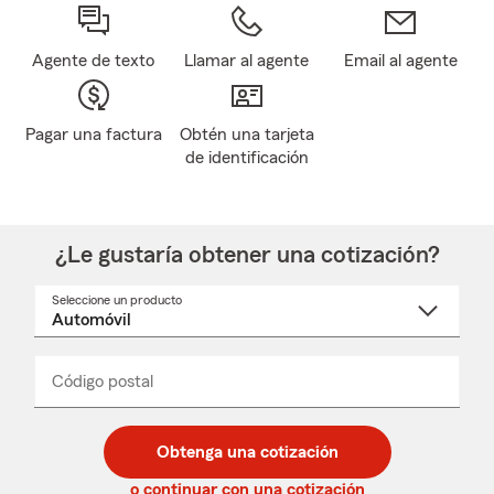
Agente de texto
Llamar al agente
Email al agente
Pagar una factura
Obtén una tarjeta
de identificación
¿Le gustaría obtener una cotización?
Seleccione un producto
Seleccione
un
nombre
de
producto
del
Código postal
Ingresa
Ingresa
_____
menú
un
un
desplegable
código
código
postal
postal
Obtenga una cotización
de
de
5
5
o continuar con una cotización