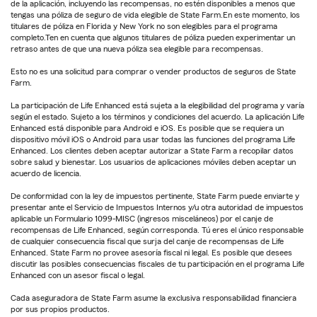
de la aplicación, incluyendo las recompensas, no estén disponibles a menos que
tengas una póliza de seguro de vida elegible de State Farm.En este momento, los
titulares de póliza en Florida y New York no son elegibles para el programa
completo.Ten en cuenta que algunos titulares de póliza pueden experimentar un
retraso antes de que una nueva póliza sea elegible para recompensas.
Esto no es una solicitud para comprar o vender productos de seguros de State
Farm.
La participación de Life Enhanced está sujeta a la elegibilidad del programa y varía
según el estado. Sujeto a los términos y condiciones del acuerdo. La aplicación Life
Enhanced está disponible para Android e iOS. Es posible que se requiera un
dispositivo móvil iOS o Android para usar todas las funciones del programa Life
Enhanced. Los clientes deben aceptar autorizar a State Farm a recopilar datos
sobre salud y bienestar. Los usuarios de aplicaciones móviles deben aceptar un
acuerdo de licencia.
De conformidad con la ley de impuestos pertinente, State Farm puede enviarte y
presentar ante el Servicio de Impuestos Internos y/u otra autoridad de impuestos
aplicable un Formulario 1099-MISC (ingresos misceláneos) por el canje de
recompensas de Life Enhanced, según corresponda. Tú eres el único responsable
de cualquier consecuencia fiscal que surja del canje de recompensas de Life
Enhanced. State Farm no provee asesoría fiscal ni legal. Es posible que desees
discutir las posibles consecuencias fiscales de tu participación en el programa Life
Enhanced con un asesor fiscal o legal.
Cada aseguradora de State Farm asume la exclusiva responsabilidad financiera
por sus propios productos.