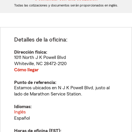
dígitos
dígitos
Todas las cotizaciones y documentos serán proporcionados en inglés.
Detalles de la oficina:
Dirección física:
1011 North J K Powell Blvd
Whiteville
,
NC
28472-2120
Cómo llegar
Punto de referencia:
Estamos ubicados en N J K Powell Blvd, justo al
lado de Marathon Service Station.
Idiomas:
Inglés
Español
Horas de oficina (
EST
):